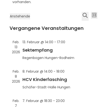
vorhanden.
V
V
Anstehende
L
e
e
D
S
i
r
Vergangene Veranstaltungen
r
a
u
s
a
a
t
c
t
n
u
h
n
e
Feb.
13. Februar @ 14:00
-
17:00
s
m
e
13
s
Sektempfang
t
w
2026
t
a
Regenbogen Hungen-Rodheim
ä
a
l
h
l
t
l
Feb.
8. Februar @ 14:00
-
18:00
u
t
e
8
HCV Kinderfasching
n
u
2026
n
g
Schäfer-Stadt-Halle
Hungen
n
.
A
g
n
Feb.
7. Februar @ 18:30
-
23:00
e
s
7