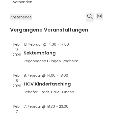
vorhanden.
V
V
Anstehende
L
e
e
D
S
i
r
Vergangene Veranstaltungen
r
a
u
s
a
a
t
c
t
n
u
h
n
e
Feb.
13. Februar @ 14:00
-
17:00
s
m
e
13
s
Sektempfang
t
w
2026
t
a
Regenbogen Hungen-Rodheim
ä
a
l
h
l
t
l
Feb.
8. Februar @ 14:00
-
18:00
u
t
e
8
HCV Kinderfasching
n
u
2026
n
g
Schäfer-Stadt-Halle
Hungen
n
.
A
g
n
Feb.
7. Februar @ 18:30
-
23:00
e
s
7