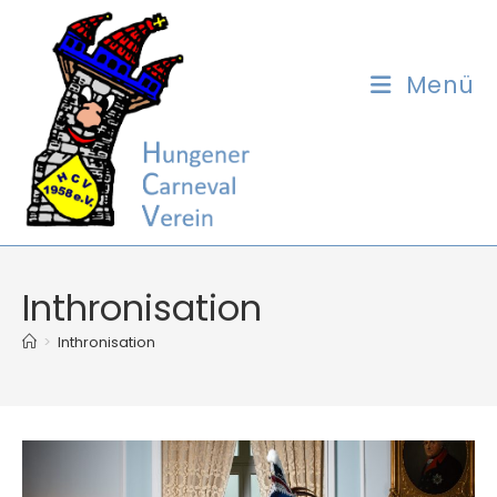
Zum
Inhalt
springen
Menü
Inthronisation
>
Inthronisation