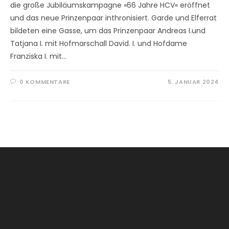
die große Jubiläumskampagne »66 Jahre HCV« eröffnet
und das neue Prinzenpaar inthronisiert. Garde und Elferrat
bildeten eine Gasse, um das Prinzenpaar Andreas I.und
Tatjana I. mit Hofmarschall David. I. und Hofdame
Franziska I. mit…
0 KOMMENTARE
5. JANUAR 2024