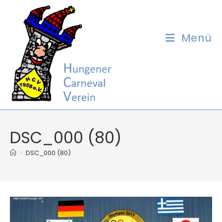
Zum
Inhalt
springen
Menü
DSC_000 (80)
>
DSC_000 (80)