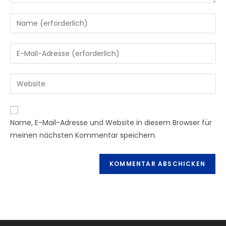
Gib
deinen
Namen
Gib
oder
deine
Benutzernamen
E-
Gib
zum
Mail-
deine
Kommentieren
Adresse
Website-
ein
zum
URL
Name, E-Mail-Adresse und Website in diesem Browser für
Kommentieren
ein
meinen nächsten Kommentar speichern.
ein
(optional)