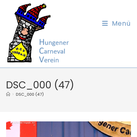
Zum
Inhalt
springen
Menü
DSC_000 (47)
>
DSC_000 (47)