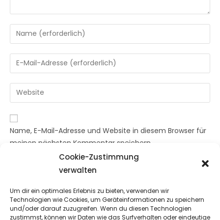
Gib
deinen
Namen
Gib
oder
deine
Benutzernamen
E-
Gib
zum
Mail-
deine
Kommentieren
Adresse
Website-
ein
zum
URL
Name, E-Mail-Adresse und Website in diesem Browser für
Kommentieren
ein
meinen nächsten Kommentar speichern.
ein
(optional)
Cookie-Zustimmung
verwalten
Um dir ein optimales Erlebnis zu bieten, verwenden wir
Technologien wie Cookies, um Geräteinformationen zu speichern
und/oder darauf zuzugreifen. Wenn du diesen Technologien
zustimmst, können wir Daten wie das Surfverhalten oder eindeutige