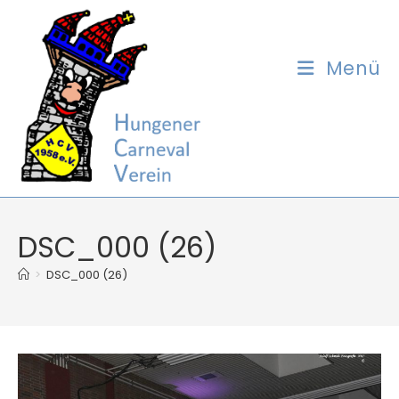
Zum
Inhalt
springen
Menü
DSC_000 (26)
>
DSC_000 (26)