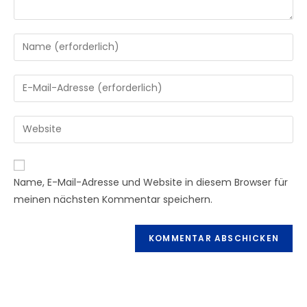
Gib
deinen
Namen
Gib
oder
deine
Benutzernamen
E-
Gib
zum
Mail-
deine
Kommentieren
Adresse
Website-
ein
zum
URL
Name, E-Mail-Adresse und Website in diesem Browser für
Kommentieren
ein
meinen nächsten Kommentar speichern.
ein
(optional)