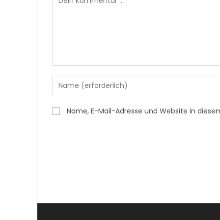
Gib
deinen
Namen
Name, E-Mail-Adresse und Website in dies
oder
Benutzernamen
zum
Kommentieren
ein