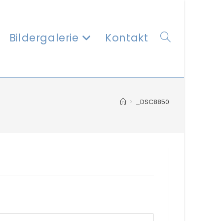
Bildergalerie
Kontakt
Website-
>
_DSC8850
Suche
umschalten