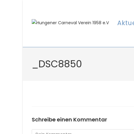
Zum
Inhalt
springen
Aktu
_DSC8850
Schreibe einen Kommentar
Kommentar