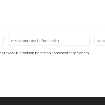
Gib
Gib
deine
deine
E-
Websi
em Browser für meinen nächsten Kommentar speichern.
Mail-
URL
Adresse
ein
zum
(optio
Kommentieren
ein