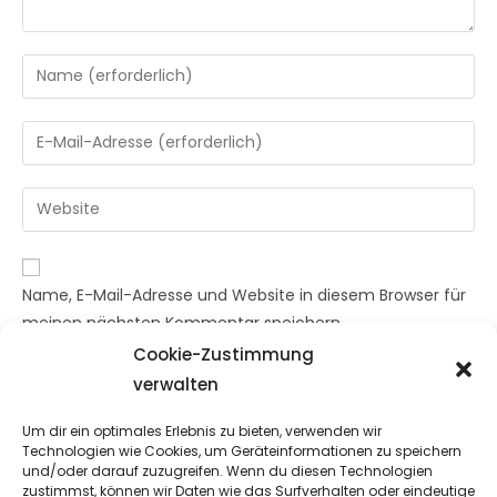
Gib
deinen
Namen
Gib
oder
deine
Benutzernamen
E-
Gib
zum
Mail-
deine
Kommentieren
Adresse
Website-
ein
zum
URL
Name, E-Mail-Adresse und Website in diesem Browser für
Kommentieren
ein
meinen nächsten Kommentar speichern.
ein
(optional)
Cookie-Zustimmung
verwalten
Um dir ein optimales Erlebnis zu bieten, verwenden wir
Technologien wie Cookies, um Geräteinformationen zu speichern
und/oder darauf zuzugreifen. Wenn du diesen Technologien
zustimmst, können wir Daten wie das Surfverhalten oder eindeutige