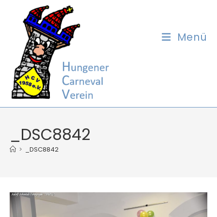
Zum
Inhalt
springen
Menü
_DSC8842
>
_DSC8842